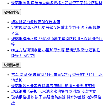
玻璃钢檩条 房屋承重梁多规格方管圆管工字钢拉挤型材
玻璃钢水箱
聚氨酯发泡型玻璃钢保温水箱
定做玻璃钢水箱批发 等级A级 蓄水能力强 强度高 规格
齐全
玻璃钢模压水箱 SMC楼顶地下室消防饮用水保温组合拼
接
80立方玻璃钢水箱 小区加厚水塔 易清洗耐腐蚀 密封性
能好 厂家定制
玻璃钢盖板
常温 除臭 强 玻璃钢 绿色 重量3.73kg 型号BT_S121 污水
池盖板
玻璃钢污水池盖板 除臭气密封拱形排水池支持定制
玻璃钢拱形盖板 污水池废水池集气罩 伟聚 安装方便
玻璃钢格栅 树篦子 高强度防腐蚀 排水沟盖板 地沟网格
板