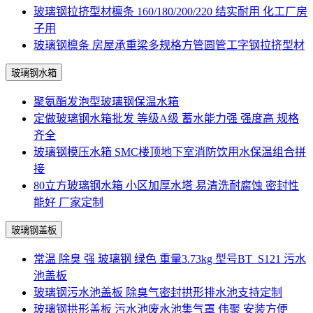
玻璃钢拉挤型材檩条 160/180/200/220 结实耐用 化工厂房
子用
玻璃钢檩条 房屋承重梁多规格方管圆管工字钢拉挤型材
玻璃钢水箱
聚氨酯发泡型玻璃钢保温水箱
定做玻璃钢水箱批发 等级A级 蓄水能力强 强度高 规格
齐全
玻璃钢模压水箱 SMC楼顶地下室消防饮用水保温组合拼
接
80立方玻璃钢水箱 小区加厚水塔 易清洗耐腐蚀 密封性
能好 厂家定制
玻璃钢盖板
常温 除臭 强 玻璃钢 绿色 重量3.73kg 型号BT_S121 污水
池盖板
玻璃钢污水池盖板 除臭气密封拱形排水池支持定制
玻璃钢拱形盖板 污水池废水池集气罩 伟聚 安装方便