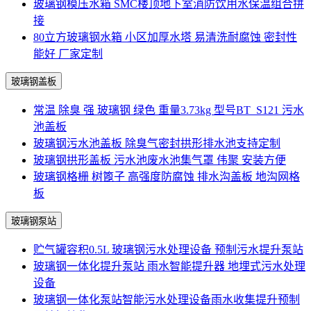
玻璃钢模压水箱 SMC楼顶地下室消防饮用水保温组合拼
接
80立方玻璃钢水箱 小区加厚水塔 易清洗耐腐蚀 密封性
能好 厂家定制
玻璃钢盖板
常温 除臭 强 玻璃钢 绿色 重量3.73kg 型号BT_S121 污水
池盖板
玻璃钢污水池盖板 除臭气密封拱形排水池支持定制
玻璃钢拱形盖板 污水池废水池集气罩 伟聚 安装方便
玻璃钢格栅 树篦子 高强度防腐蚀 排水沟盖板 地沟网格
板
玻璃钢泵站
贮气罐容积0.5L 玻璃钢污水处理设备 预制污水提升泵站
玻璃钢一体化提升泵站 雨水智能提升器 地埋式污水处理
设备
玻璃钢一体化泵站智能污水处理设备雨水收集提升预制