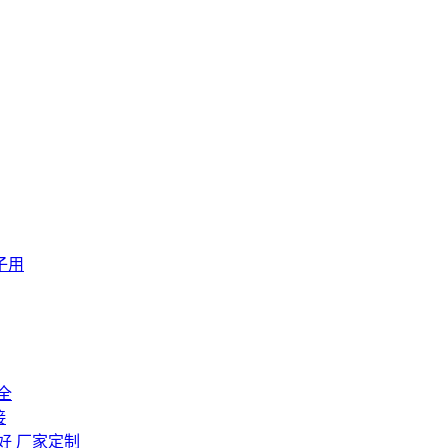
房子用
全
接
好 厂家定制