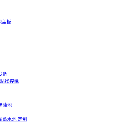
水池盖板
设备
站操控稳
隔油池
品蓄水池 定制