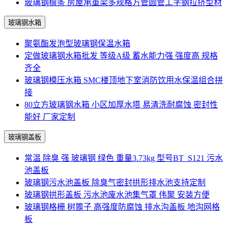
玻璃钢檩条 房屋承重梁多规格方管圆管工字钢拉挤型材
玻璃钢水箱
聚氨酯发泡型玻璃钢保温水箱
定做玻璃钢水箱批发 等级A级 蓄水能力强 强度高 规格
齐全
玻璃钢模压水箱 SMC楼顶地下室消防饮用水保温组合拼
接
80立方玻璃钢水箱 小区加厚水塔 易清洗耐腐蚀 密封性
能好 厂家定制
玻璃钢盖板
常温 除臭 强 玻璃钢 绿色 重量3.73kg 型号BT_S121 污水
池盖板
玻璃钢污水池盖板 除臭气密封拱形排水池支持定制
玻璃钢拱形盖板 污水池废水池集气罩 伟聚 安装方便
玻璃钢格栅 树篦子 高强度防腐蚀 排水沟盖板 地沟网格
板