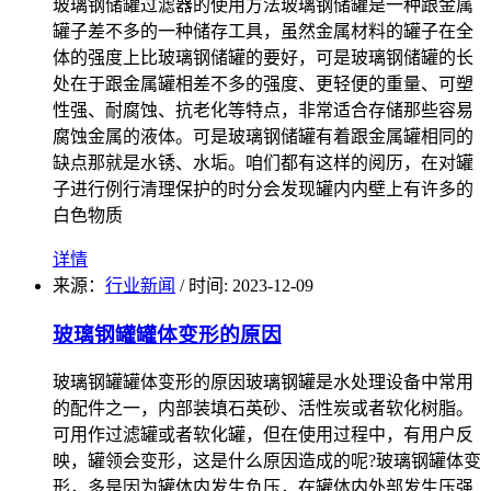
玻璃钢储罐过滤器的使用方法玻璃钢储罐是一种跟金属
罐子差不多的一种储存工具，虽然金属材料的罐子在全
体的强度上比玻璃钢储罐的要好，可是玻璃钢储罐的长
处在于跟金属罐相差不多的强度、更轻便的重量、可塑
性强、耐腐蚀、抗老化等特点，非常适合存储那些容易
腐蚀金属的液体。可是玻璃钢储罐有着跟金属罐相同的
缺点那就是水锈、水垢。咱们都有这样的阅历，在对罐
子进行例行清理保护的时分会发现罐内内壁上有许多的
白色物质
详情
来源：
行业新闻
/
时间: 2023-12-09
玻璃钢罐罐体变形的原因
玻璃钢罐罐体变形的原因玻璃钢罐是水处理设备中常用
的配件之一，内部装填石英砂、活性炭或者软化树脂。
可用作过滤罐或者软化罐，但在使用过程中，有用户反
映，罐领会变形，这是什么原因造成的呢?玻璃钢罐体变
形，多是因为罐体内发生负压，在罐体内外部发生压强