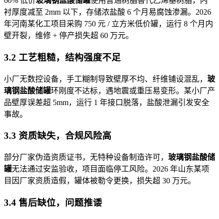
60% 低价
玻璃钢盐酸储罐
使用普通树脂替代乙烯基树脂，内
衬厚度减至 2mm 以下，存储浓盐酸 6 个月易腐蚀渗漏。2026
年河南某化工项目采购 750 元 / 立方米低价罐，运行 8 个月内
壁开裂，维修 + 停产损失超 60 万元。
3.2 工艺粗糙，结构强度不足
小厂无数控设备，手工糊制导致壁厚不均、纤维铺设混乱，
玻
璃钢盐酸储罐
环刚度不达标，遇地震或重压易变形。某小厂产
品壁厚误差超 5mm，运行 1 年接口脱落，盐酸泄漏引发安全
事故。
3.3 资质缺失，合规风险高
部分厂家伪造资质证书，无特种设备制造许可，
玻璃钢盐酸储
罐
无法通过安监验收，项目面临停工风险。2026 年山东某项
目因厂家资质造假，罐体被勒令更换，损失超 30 万元。
3.4 售后缺位，问题推诿