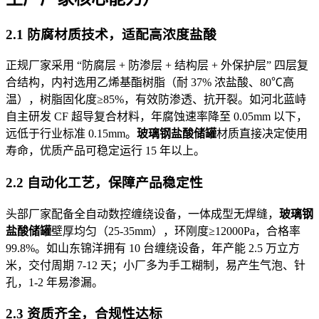
2.1 防腐材质技术，适配高浓度盐酸
正规厂家采用 “防腐层 + 防渗层 + 结构层 + 外保护层” 四层复
合结构，内衬选用乙烯基酯树脂（耐 37% 浓盐酸、80℃高
温），树脂固化度≥85%，有效防渗透、抗开裂。如河北蓝峙
自主研发 CF 超导复合材料，年腐蚀速率降至 0.05mm 以下，
远低于行业标准 0.15mm。
玻璃钢盐酸储罐
材质直接决定使用
寿命，优质产品可稳定运行 15 年以上。
2.2 自动化工艺，保障产品稳定性
头部厂家配备全自动数控缠绕设备，一体成型无焊缝，
玻璃钢
盐酸储罐
壁厚均匀（25-35mm），环刚度≥12000Pa，合格率
99.8%。如山东锦洋拥有 10 台缠绕设备，年产能 2.5 万立方
米，交付周期 7-12 天；小厂多为手工糊制，易产生气泡、针
孔，1-2 年易渗漏。
2.3 资质齐全，合规性达标