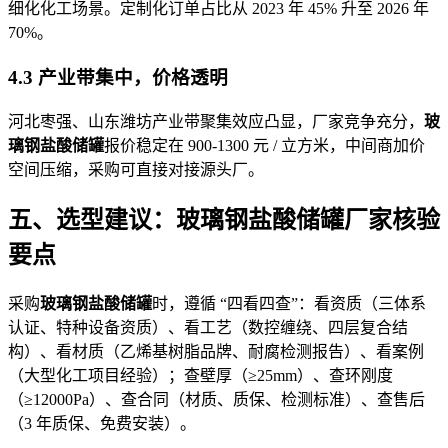
细化化工场景。定制化订单占比从 2023 年 45% 升至 2026 年
70%。
4.3 产业带集中，价格透明
河北枣强、山东潍坊产业带聚集效应凸显，厂家竞争充分，
玻
璃钢盐酸储罐
报价稳定在 900-1300 元 / 立方米，中间商加价
空间压缩，采购可直接对接源头厂。
五、选型建议：玻璃钢盐酸储罐厂家核验
要点
采购
玻璃钢盐酸储罐
时，遵循 “四看四查”：看资质（三体系
认证、特种设备资质）、看工艺（数控缠绕、四层复合结
构）、看材质（乙烯基树脂品牌、耐腐检测报告）、看案例
（大型化工项目经验）；查壁厚（≥25mm）、查环刚度
（≥12000Pa）、查合同（材质、质保、检测标准）、查售后
（3 年质保、免费安装）。