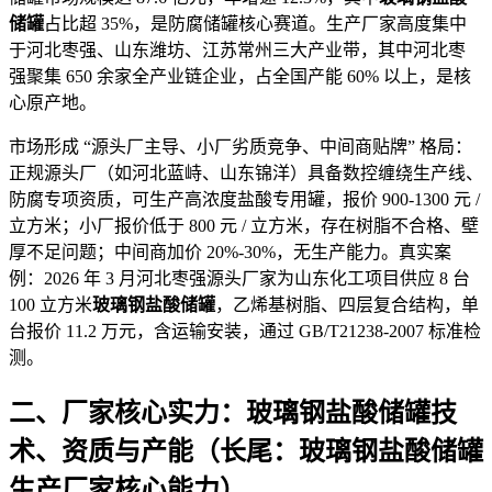
储罐
占比超 35%，是防腐储罐核心赛道。生产厂家高度集中
于河北枣强、山
东潍坊、江苏常州三大产业带，其中河北枣
强聚集 650 余家全产业链企业，占全国产能 60% 以上，是核
心原产地。
市场形成 “源头厂主导、小厂劣质竞争、中间商贴牌” 格局：
正规源头厂（如河北蓝峙、山东锦洋）具备数控缠绕生产线、
防腐专项资质，可生产高浓度盐酸专用罐，报价 900-1300 元 /
立方米；小厂报价低于 800 元 / 立方米，存在树脂不合格、壁
厚不足问题；中间商加价 20%-30%，无生产能力。真实案
例：2026 年 3 月河北枣强源头厂家为山东化工项目供应 8 台
100 立方米
玻璃钢盐酸储罐
，乙烯基树脂、四层复合结构，单
台报价 11.2 万元，含运输安装，通过 GB/T21238-2007 标准检
测。
二、厂家核心实力：玻璃钢盐酸储罐技
术、资质与产能（长尾：玻璃钢盐酸储罐
生产厂家核心能力）