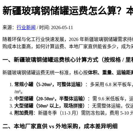
新疆玻璃钢储罐运费怎么算？
来源：
行业新闻
/
时间: 2026-05-11
随着环保与化工行业
快速发展，2026 年新疆玻璃钢储罐需
购成本比重高，如何计算运费、本地厂家直供能省多少，成为
一、新疆玻璃钢储罐运费核心计算方式（
按规格 / 里
新疆
玻璃钢
储罐运费无统一标准，核心按
体积
、重量、运输距
常规小罐（5-20m³，可整体运输）
：多采用 6.8 米平板车，
/m³。
中型储罐（20-50m³，半整体运输）
：需 9.6 米低板车，运
大型储罐（50m³ 以上，现场拼接）
：无需整体运输，仅运输
附加费用
：新疆冬季（11-3 月）需防冻包装，费用 5-10
二、本地厂家直供 vs 外地采购，成本差异明细