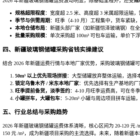
2026 年新疆玻璃钢储罐运费波动明显，除基础里程外，还受
规
规格超限程度
：宽度超 2.5 米、高度超 3 米属超限运
季节与供需周期
：旺季（4-10 月）工程集中，货车紧缺
本地仓储布局
：新疆头部厂家（如新疆恺泽玻璃钢）在全疆
批量采购规模
：单次采购超 100m³ 可包车运输，单价下
四、新疆玻璃钢储罐采购省钱实操建议
结合 2026 年新疆运费行情与本地厂家优势，采购玻璃钢储罐
50m³ 以上优先现场拼接
：大型储罐放弃整体运输，选择本地
锁定乌鲁木齐 / 米东本地厂家
：优先选择有生产基地的厂家
旺季提前备货，淡季签约
：4-10 月旺季运费高，可
小罐拼车，大罐包车
：5-20m³ 小罐与周边项目拼车运
五、行业总结与采购趋势
2026 年新疆玻璃钢储罐运费体系清晰，核心区间为 20-120
150 元 /m³，成为新疆项目采购的主流选择。未来，随着新