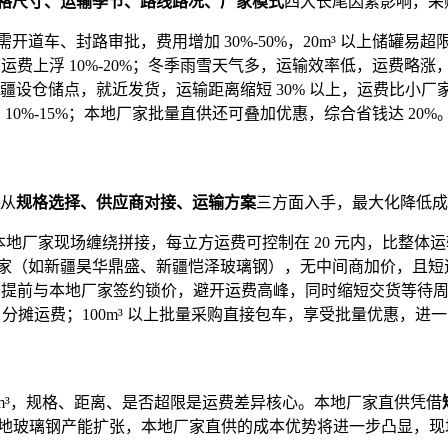
格尺寸、运输季节、路线路况、厂家模式
四大长尾因素影响，采
输，需开道车、封路审批，费用增加 30%-50%，20m³ 以上储
，运费上浮 10%-20%；冬季雨雪天气多，运输效率低，运费略涨，
设仓储点，就近发货，运输距离缩短 30% 以上，运费比小厂家低
浮 10%-15%；本地厂家批量直供还可叠加优惠，综合省钱达 20%
可从
规格选择、供应商对接、运输方案
三方面入手，最大化降低成
厂家现场缠绕拼接，每立方运费可控制在 20 元内，比整体运输省
（如新疆昊华鼎盛、新疆恺泽玻璃钢），无中间商加价，且短途配
在冬季提前与本地厂家签约锁价，避开运费高峰，同时缩短交货等待
输，分摊运费；100m³ 以上批量采购直接包车，享受批量优惠，
 元 /m³，规格、距离、是否超限是运费差异核心。本地厂家直供凭借
疆本地玻璃钢产能扩张，本地厂家直供的成本优势将进一步凸显，现