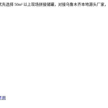
先选择 50m³ 以上现场拼接储罐，对接乌鲁木齐本地源头厂
房子用