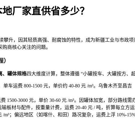
本地厂家直供省多少？
求持续攀升，因其轻质高强、耐腐蚀的特性，成为新疆工业与市政
采购商核心关注的问题。
程）
离、罐体规格
四大维度计算，整体遵循 “小罐按车、大罐按方、超
单车运费 800-1500 元，单价约 40-80 元 /m³。乌鲁木齐至昌吉（50
费 1500-3000 元，单价 30-60 元 /m³。因罐体加宽，部分路线
板材与配件，按重量计费，运费 20-40 元 / 吨，折算每立方运费
 元 /m³；偏远地区（如喀什、和田）路况复杂，运费上浮 10%-15