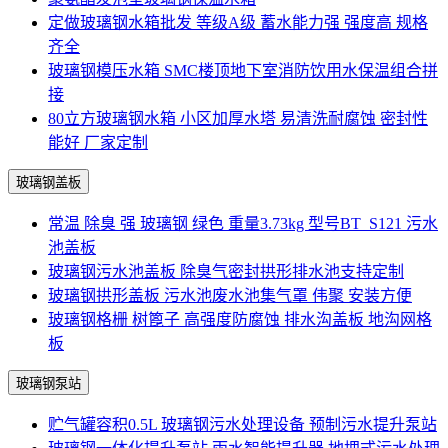
定做玻璃钢水箱批发 等级A级 蓄水能力强 强度高 规格
齐全
玻璃钢模压水箱 SMC楼顶地下室消防饮用水保温组合拼
接
80立方玻璃钢水箱 小区加厚水塔 易清洗耐腐蚀 密封性
能好 厂家定制
玻璃钢盖板
常温 除臭 强 玻璃钢 绿色 重量3.73kg 型号BT_S121 污水
池盖板
玻璃钢污水池盖板 除臭气密封拱形排水池支持定制
玻璃钢拱形盖板 污水池废水池集气罩 伟聚 安装方便
玻璃钢格栅 树篦子 高强度防腐蚀 排水沟盖板 地沟网格
板
玻璃钢泵站
贮气罐容积0.5L 玻璃钢污水处理设备 预制污水提升泵站