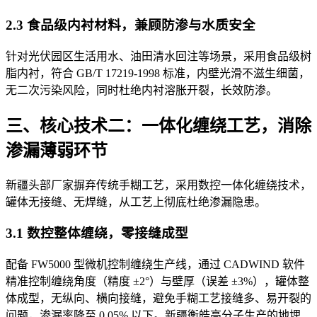
2.3 食品级内衬材料，兼顾防渗与水质安全
针对光伏园区生活用水、油田清水回注等场景，采用食品级树
脂内衬，符合 GB/T 17219-1998 标准，内壁光滑不滋生细菌，
无二次污染风险，同时杜绝内衬溶胀开裂，长效防渗。
三、核心技术二：一体化缠绕工艺，消除
渗漏薄弱环节
新疆头部厂家摒弃传统手糊工艺，采用数控一体化缠绕技术，
罐体无接缝、无焊缝，从工艺上彻底杜绝渗漏隐患。
3.1 数控整体缠绕，零接缝成型
配备 FW5000 型微机控制缠绕生产线，通过 CADWIND 软件
精准控制缠绕角度（精度 ±2°）与壁厚（误差 ±3%），罐体整
体成型，无纵向、横向接缝，避免手糊工艺接缝多、易开裂的
问题，渗漏率降至 0.05% 以下。新疆衡皓高分子生产的地埋