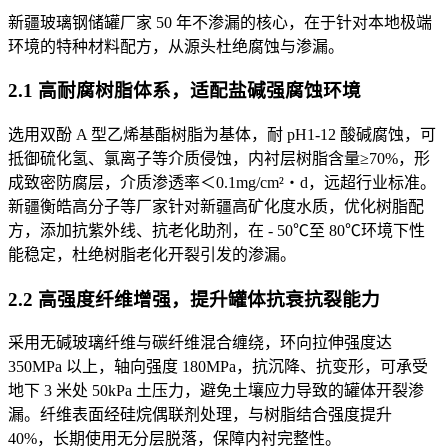
新疆玻璃钢储罐厂家 50 年不渗漏的核心，在于针对本地极端
环境的特种材料配方，从源头杜绝腐蚀与渗漏。
2.1 高耐腐树脂体系，适配盐碱强腐蚀环境
选用双酚 A 型乙烯基酯树脂为基体，耐 pH1-12 酸碱腐蚀，可
抵御硫化氢、氯离子等介质侵蚀，内衬层树脂含量≥70%，形
成致密防腐层，介质渗透率＜0.1mg/cm²・d，远超行业标准。
新疆衡皓高分子等厂家针对新疆高矿化度水质，优化树脂配
方，添加抗紫外线、抗老化助剂，在 - 50℃至 80℃环境下性
能稳定，杜绝树脂老化开裂引发的渗漏。
2.2 高强度纤维增强，提升罐体抗衰抗裂能力
采用无碱玻璃纤维与碳纤维混合缠绕，环向拉伸强度达
350MPa 以上，轴向强度 180MPa，抗沉降、抗变形，可承受
地下 3 米处 50kPa 土压力，避免土壤应力导致的罐体开裂渗
漏。纤维表面经硅烷偶联剂处理，与树脂结合强度提升
40%，长期使用无分层脱落，保障内衬完整性。